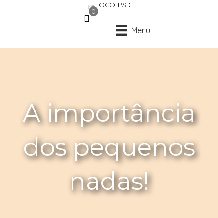
0
Menu
A importância
dos pequenos
nadas!