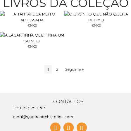
LIVROS DA COLEÇÃO
€
14,00
€
14,00
€
14,00
1
2
Seguinte »
CONTACTOS
+351 933 258 767
geral@yogaentrehistorias.com