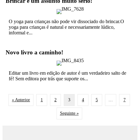
Brincar é um assunto muito sério!
O yoga para crianças não pode vir dissociado do brincar.O
yoga para crianças é natural e necessariamente lúdico,
informal e...
Novo livro a caminho!
Editar um livro em edição de autor é um verdadeiro salto de
fé! Sem editora por trás que suporte os...
« Anterior
1
2
3
4
5
…
7
Seguinte »