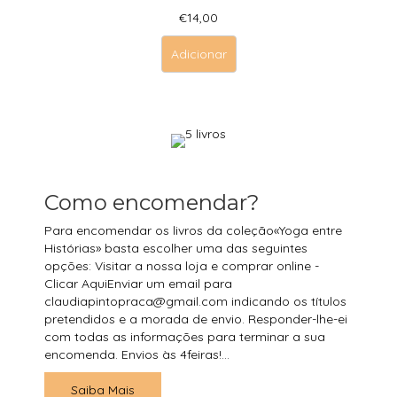
€
14,00
Adicionar
Como encomendar?
Para encomendar os livros da coleção«Yoga entre
Histórias» basta escolher uma das seguintes
opções: Visitar a nossa loja e comprar online -
Clicar AquiEnviar um email para
claudiapintopraca@gmail.com indicando os títulos
pretendidos e a morada de envio. Responder-lhe-ei
com todas as informações para terminar a sua
encomenda. Envios às 4feiras!...
Saiba Mais
about Como encomendar?